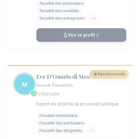
fiscalité des particuliers
l’Université Paris X Nanterre. Il propose une
approche globale couvrant la fiscalité des
fiscalité des sociétés
particuliers, des professionnels et des
fiscalité des entreprises
+6
sociétés, ainsi que le contentieux fiscal et
le droit du sport. Son cabinet accompagne
chaque client avec une expertise
Voir le profil
technique adaptée et une grande
disponibilité. Il publie régulièrement des
articles pour offrir un éclairage sur les
évolutions fiscales. Son parcours
universitaire et son investissement dans
l’information du client en font un
Recommandé
Eve D'Onorio di Meo
interlocuteur privilégié en droit fiscal à
Marseille.
Avocat Fiscaliste
Marseille
Expert en droit fiscal et conseil juridique.
Fiscalité immobilière
Fiscalité des particuliers
Fiscalité des dirigeants
+3