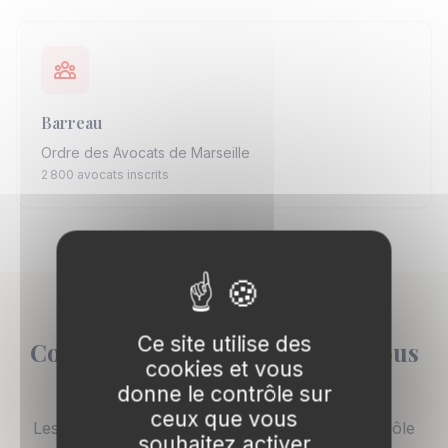
Barreau
Ordre des Avocats de Marseille
2 800 avocats inscrits
Ce site utilise des
Comment un avocat fiscaliste vous
cookies et vous
accompagne
donne le contrôle sur
ceux que vous
Les etapes cles de l'accompagnement en contrôle
souhaitez activer