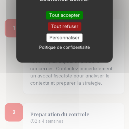
fiscal & contentieux a Marseille
Tout accepter
Tout refuser
1
Reception de l'avis de verification
J+0 a J+2
Personnaliser
L'administration adresse un avis de
Politique de confidentialité
verification precisant la nature du
controle, les impots et periodes
concernes. Contactez immediatement
un avocat fiscaliste pour analyser le
contexte et preparer la strategie.
2
Preparation du controle
2 a 4 semaines