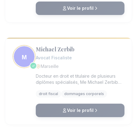
Voir le profil
Michael Zerbib
Avocat Fiscaliste
Marseille
Docteur en droit et titulaire de plusieurs
diplômes spécialisés, Me Michael Zerbib
exerce à Marseille depuis son serment en
droit fiscal
dommages corporels
2011. Il dirige un cabinet indépendant centré
sur l’accompagnement personnalisé de
chaque client en matière de droit fiscal et
Voir le profil
de réparation de préjudice. Son expertise
couvre les litiges fiscaux, la gestion de
contrôles et redressements, ainsi que la
protection du patrimoine. Recommandé