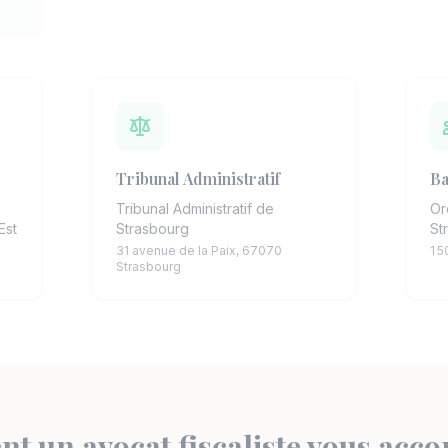
Tribunal Administratif
Ba
Tribunal Administratif de
Or
Est
Strasbourg
St
31 avenue de la Paix, 67070
1 5
Strasbourg
 un avocat fiscaliste vous ac