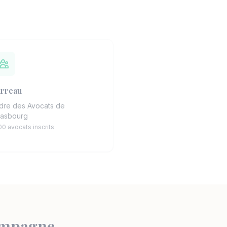
rreau
dre des Avocats de
rasbourg
00 avocats inscrits
compagne