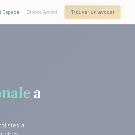
 Espace
Trouver un avocat
Espace Avocat
onale
a
alistes a
arches.