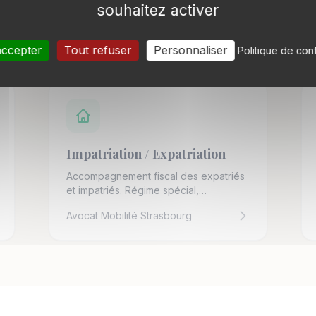
souhaitez activer
contrôle fiscal.
Avocat Prix transfert Strasbourg
accepter
Tout refuser
Personnaliser
Politique de conf
Impatriation / Expatriation
Accompagnement fiscal des expatriés
et impatriés. Régime spécial,
obligations déclaratives.
Avocat Mobilité Strasbourg