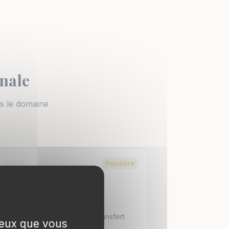
onale
ns le domaine
Populaire
Exit tax
Gestion de l'exit tax lors du transfert
 ceux que vous
de résidence. Report, sursis,