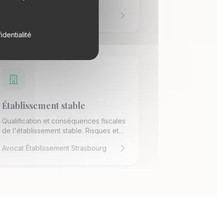
dégrèvement.
Avocat Exit tax Strasbourg
identialité
Établissement stable
Qualification et conséquences fiscales
de l'établissement stable. Risques et
optimisation.
Avocat Établissement Strasbourg