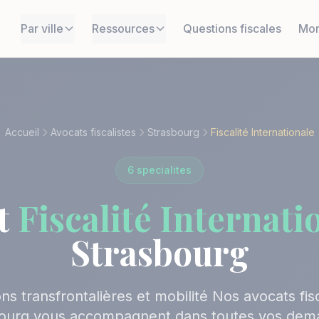
Par ville
Ressources
Questions fiscales
Mon
Accueil
Avocats fiscalistes
Strasbourg
Fiscalité Internationale
6 specialites
t
Fiscalité Internati
Strasbourg
ns transfrontalières et mobilité Nos avocats fisc
ourg vous accompagnent dans toutes vos dem