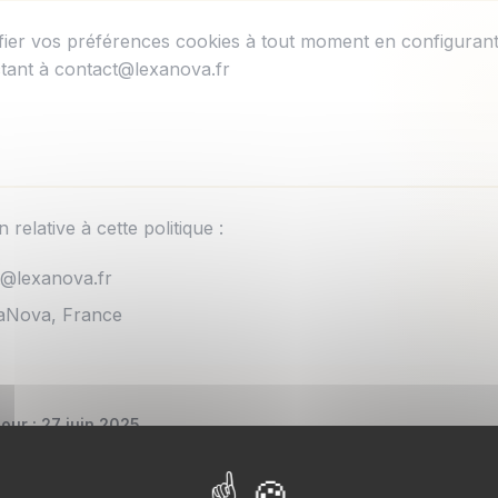
ier vos préférences cookies à tout moment en configurant
tant à contact@lexanova.fr
 relative à cette politique :
@lexanova.fr
aNova, France
our : 27 juin 2025
nfidentialité
Mentions légales