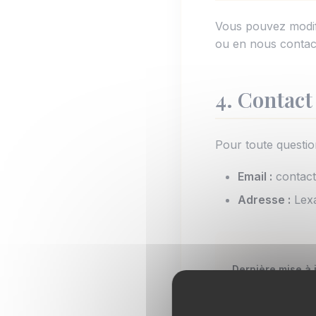
Vous pouvez modif
ou en nous contac
4. Contact
Pour toute question
Email :
contact
Adresse :
Lex
Dernière mise à j
Politique de co