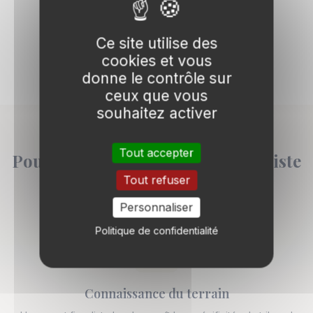
La Défense
Levallois-Perret
1
1
Ce site utilise des
Neuilly-sur-Seine
1
cookies et vous
donne le contrôle sur
ceux que vous
souhaitez activer
Tout accepter
Pourquoi choisir un avocat fiscaliste
local ?
Tout refuser
Personnaliser
Politique de confidentialité
Connaissance du terrain