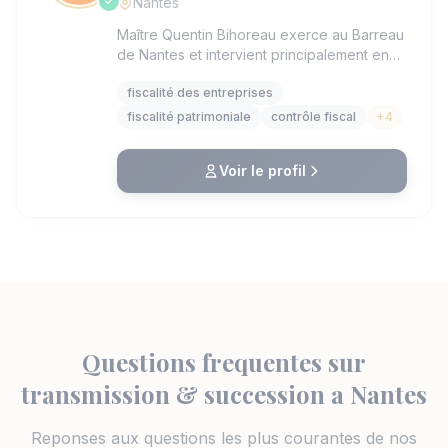
Nantes
Maître Quentin Bihoreau exerce au Barreau
de Nantes et intervient principalement en
droit fiscal et droit des affaires. Il
fiscalité des entreprises
accompagne dirigeants et entreprises dans
la gestion de leurs problématiques fiscales,
fiscalité patrimoniale
contrôle fiscal
+4
en s’appuyant sur son expertise et son
expérience au sein de structures comme
Voir le profil
Léonard Avocats. Sa collaboration avec un
cabinet reconnu lui permet de traiter des
dossiers complexes et pluridisciplinaires.
Maître Bihoreau se distingue par son
approche personnalisée et sa
connaissance approfondie de la fiscalité
d’entreprise.
Questions frequentes sur
transmission & succession a Nantes
Reponses aux questions les plus courantes de nos