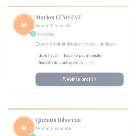
féminine, engagée pour l’accès au droit et
l’égalité. Le cabinet propose un
accompagnement personnalisé et une
Marion LEMOINE
réflexion proactive sur les enjeux juridiques
actuels, offrant ainsi une réelle valeur
Avocat Fiscaliste
ajoutée à ses clients.
Nantes
Expert en droit fiscal et conseil juridique.
droit fiscal
fiscalité patrimoniale
fiscalité des entreprises
+2
Voir le profil
Quentin Bihoreau
Avocat Fiscaliste