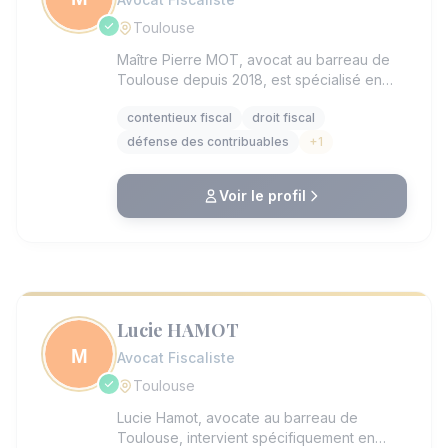
Toulouse
Maître Pierre MOT, avocat au barreau de
Toulouse depuis 2018, est spécialisé en
droit fiscal, particulièrement en contentieux
contentieux fiscal
droit fiscal
fiscal et défense des contribuables. Il
accompagne particuliers et entreprises lors
défense des contribuables
+1
de contrôles ou litiges avec l’administration
fiscale, en offrant une écoute attentive et
Voir le profil
un accompagnement personnalisé. Le
cabinet, à taille humaine, privilégie la
proximité et la compréhension des enjeux
propres à chaque dossier. Me MOT se
distingue par sa disponibilité et son
engagement dans le règlement de dossiers
complexes, tout en proposant un service
Lucie HAMOT
accessible, notamment via la prise de
Avocat Fiscaliste
rendez-vous en ligne.
Toulouse
Lucie Hamot, avocate au barreau de
Toulouse, intervient spécifiquement en