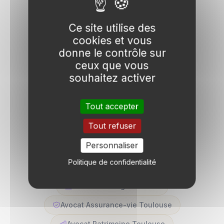
Avocat Démembrement Toulouse
Ce site utilise des
Avocat Plus-value immo Toulouse
cookies et vous
donne le contrôle sur
Avocat SCI Toulouse
ceux que vous
Avocat LMNP/LMP Toulouse
souhaitez activer
Avocat Foncier Toulouse
Tout accepter
Avocat Déficit foncier Toulouse
Tout refuser
Avocat TVA immo Toulouse
Personnaliser
Avocat IFI Toulouse
Politique de confidentialité
Avocat Optimisation Toulouse
Avocat Holding Toulouse
Avocat Assurance-vie Toulouse
Avocat Patrimoine Toulouse