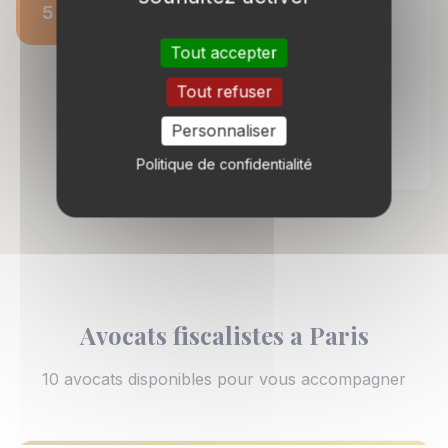
5
Voies de recours
12 a 24 mois supplementaires
Tout accepter
Si necessaire : appel devant la
Tout refuser
juridiction d'appel (delai 2 mois).
Pourvoi en cassation sur les seules
Personnaliser
questions de droit.
Politique de confidentialité
Avocats fiscalistes a Paris
10 avocats disponibles pour vous accompagner