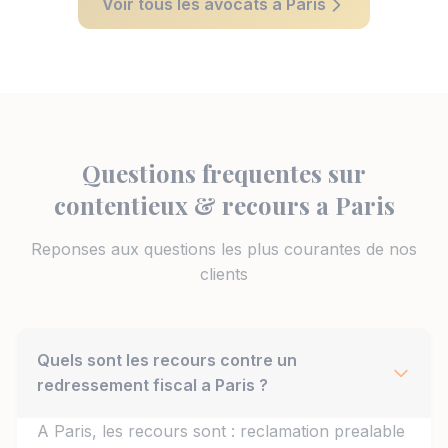
Voir tous les avocats a Paris
une vision stratégique fondée sur un solide
parcours en entreprise et en cabinet. Son
cabinet met l’accent sur l’accompagnement
complet et l’écoute active des besoins
clients.
Questions frequentes sur
contentieux & recours a Paris
Reponses aux questions les plus courantes de nos
clients
Quels sont les recours contre un
redressement fiscal a Paris ?
A Paris, les recours sont : reclamation prealable