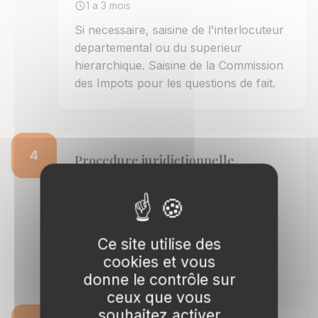
1 a 3 mois
Si necessaire, saisine de l'interlocuteur
departemental ou du superieur
hierarchique. Saisine de la Commission
des Impots pour les questions de fait.
4
Procedure juridictionnelle
18 a 24 mois
En cas de rejet de la reclamation :
saisine du tribunal dans le delai de 2
mois. Redaction des memoires,
Ce site utilise des
echanges d'arguments, audience.
cookies et vous
donne le contrôle sur
ceux que vous
souhaitez activer