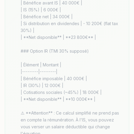
| Bénéfice avant IS | 40 000€ |

| IS (15%) | 6 000€ |

| Bénéfice net | 34 000€ |

| Si distribution en dividendes | - 10 200€ (flat tax 
30%) |

| **Net disponible** | **23 800€** |

### Option IR (TMI 30% supposé)

| Élément | Montant |

|---------|---------|

| Bénéfice imposable | 40 000€ |

| IR (30%) | 12 000€ |

| Cotisations sociales (~45%) | 18 000€ |

| **Net disponible** | **10 000€** |

⚠️ **Attention** : Ce calcul simplifié ne prend pas 
en compte la rémunération. À l'IS, vous pouvez 
vous verser un salaire déductible qui change 
l'équation.
