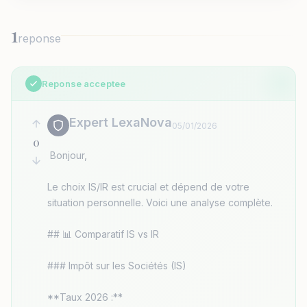
1
reponse
Reponse acceptee
Expert LexaNova
05/01/2026
0
 Bonjour,

Le choix IS/IR est crucial et dépend de votre 
situation personnelle. Voici une analyse complète.

## 📊 Comparatif IS vs IR

### Impôt sur les Sociétés (IS)

**Taux 2026 :**
