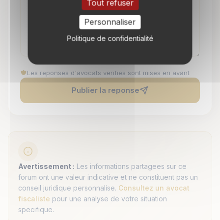
Tout refuser
Personnaliser
Politique de confidentialité
Les reponses d'avocats verifies sont mises en avant
Publier la reponse
Avertissement :
Les informations partagees sur ce
forum ont une valeur indicative et ne constituent pas un
conseil juridique personnalise.
Consultez un avocat
fiscaliste
pour une analyse de votre situation
specifique.