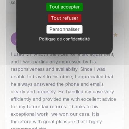
seeking a true professional in tax law.
Tout accepter
Tout refuser
Personnaliser
Aicha MBOW
Politique de confidentialité
Google
3 octobre 2025
I used Mr. Alliot's services for a tax adjustment,
and I was particularly impressed by his
responsiveness and availability. Since I was
unable to travel to his office, I appreciated that
he always answered the phone and emails
clearly and precisely. He handled my case very
efficiently and provided me with excellent advice
for my future tax returns. Thanks to his
exceptional work, we won our case. It is
therefore with great pleasure that I highly