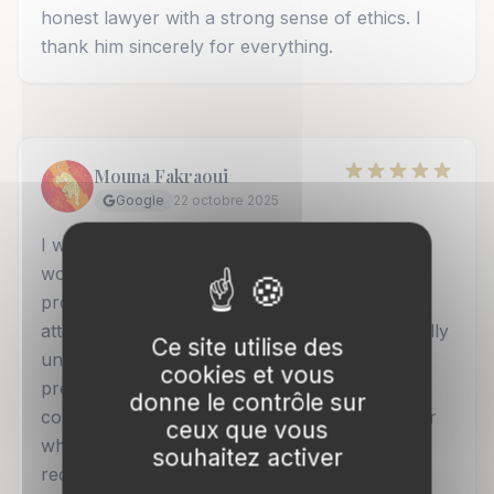
honest lawyer with a strong sense of ethics. I
thank him sincerely for everything.
Mouna Fakraoui
Google
22 octobre 2025
I was received by Maître Raphaël Alliot and I
would like to emphasize his excellent
professionalism. He welcomed me with great
attentiveness and kindness, took the time to fully
Ce site utilise des
understand my situation, and gave me clear,
cookies et vous
precise, and effective advice. He is a highly
donne le contrôle sur
competent, responsive, and personable lawyer
ceux que vous
who immediately inspires confidence. I highly
souhaitez activer
recommend Maître Raphaël Alliot to anyone