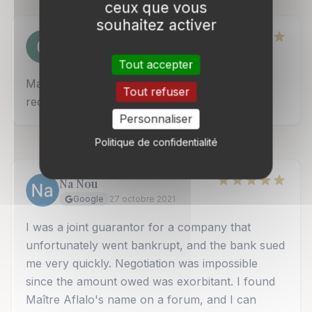
ceux que vous
souhaitez activer
Genevieve Fargere
Google
4 mars 2022
Tout accepter
Maître Aflalo a été de très bon conseil, je la
Tout refuser
recommande !
Personnaliser
Politique de confidentialité
Na Nou
Google
27 octobre 2021
I was a joint guarantor for a company that
unfortunately went bankrupt, and the bank sued
me very quickly. Negotiation was impossible
since the amount owed was exorbitant. I found
Maître Aflalo's name on a forum, and I can