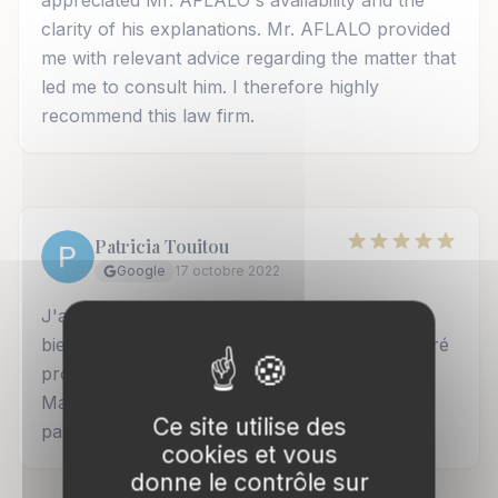
appreciated Mr. AFLALO's availability and the
clarity of his explanations. Mr. AFLALO provided
me with relevant advice regarding the matter that
led me to consult him. I therefore highly
recommend this law firm.
Patricia Touitou
Google
17 octobre 2022
J'ai eu un rdv avec cette avocate, il s'est très
bien passé, avec une grande écoute et un sacré
professionnalisme, je vous remercie encore,
Maître, pour le résultat qu me convient
Ce site utilise des
parfaitement.
cookies et vous
donne le contrôle sur