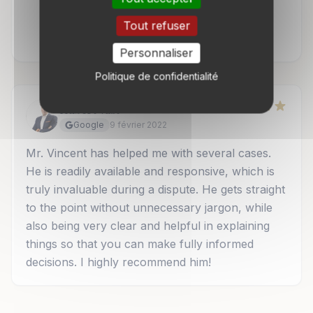
5.0
Tout refuser
2 avis Google
Personnaliser
Politique de confidentialité
Hubert Vast
Google
9 février 2022
Mr. Vincent has helped me with several cases.
He is readily available and responsive, which is
truly invaluable during a dispute. He gets straight
to the point without unnecessary jargon, while
also being very clear and helpful in explaining
things so that you can make fully informed
decisions. I highly recommend him!