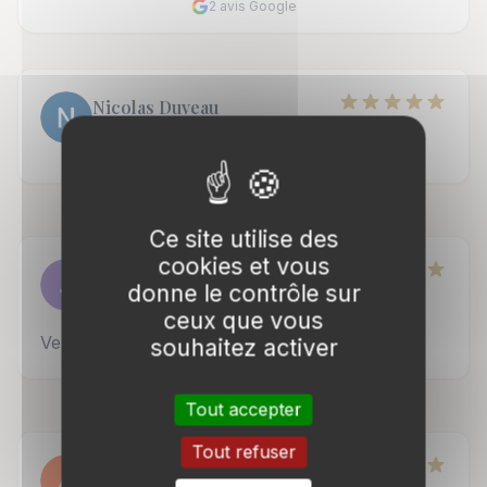
2 avis Google
Nicolas Duveau
Google
18 juin 2023
Ce site utilise des
cookies et vous
J V
donne le contrôle sur
Google
17 mars 2023
ceux que vous
Very good law firm
souhaitez activer
Tout accepter
Tout refuser
AURELIE WISNIEWSKI