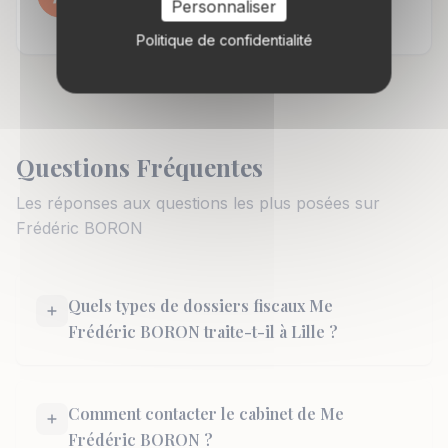
Personnaliser
Google
16 mars 2023
Politique de confidentialité
Questions Fréquentes
Les réponses aux questions les plus posées sur
Frédéric BORON
Quels types de dossiers fiscaux Me
Frédéric BORON traite-t-il à Lille ?
Comment contacter le cabinet de Me
Frédéric BORON ?