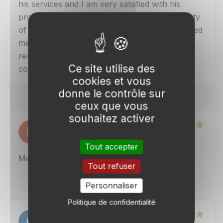
his services and I am very satisfied with his
professionalism, responsiveness, and the clarity
of his explanations. He reassured me and guided
me with both rigor and kindness. I highly
recommend this firm to anyone looking for a
Ce site utilise des
competent and empathetic tax lawyer.
cookies et vous
donne le contrôle sur
ceux que vous
souhaitez activer
pinna joseph
Google
29 septembre 2025
Tout accepter
Merci pour votre accueil .
Tout refuser
Personnaliser
Politique de confidentialité
Gaël Dk