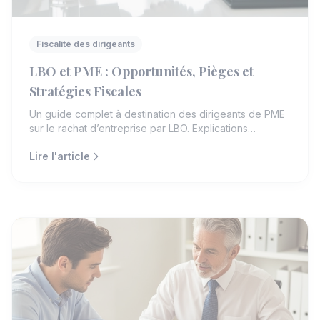
Fiscalité des dirigeants
LBO et PME : Opportunités, Pièges et
Stratégies Fiscales
Un guide complet à destination des dirigeants de PME
sur le rachat d’entreprise par LBO. Explications
détaillées, avantages financiers, risques liés à
Lire l'article
l’endettement et à la fiscalité, et conseils pratiques
pour optimiser l’opération.