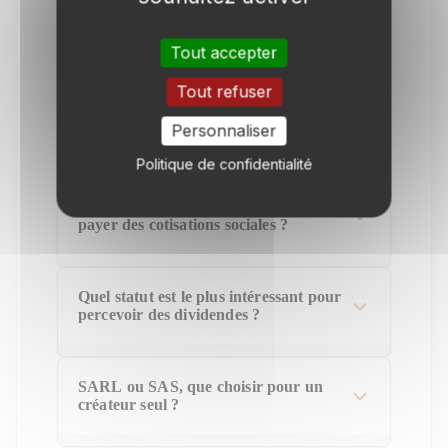
Un dirigeant peut-il cotiser à
l'assurance chômage ?
Tout accepter
Tout refuser
Est-il possible de changer de statut
Personnaliser
social en cours de vie de l'entreprise ?
Politique de confidentialité
En l'absence de rémunération, dois-je
payer des cotisations sociales ?
Quel statut est le plus intéressant pour
percevoir des dividendes ?
SARL ou SAS, que choisir pour un
créateur seul ?