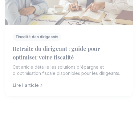
Fiscalité des dirigeants
Retraite du dirigeant : guide pour
optimiser votre fiscalité
Cet article détaille les solutions d'épargne et
d'optimisation fiscale disponibles pour les dirigeants
d'entreprise préparant leur retraite. Il aborde les
Lire l'article
mécanismes du PER et de l'apport-cession avec des
exemples concrets pour aider les dirigeants à
sécuriser leur avenir financier.