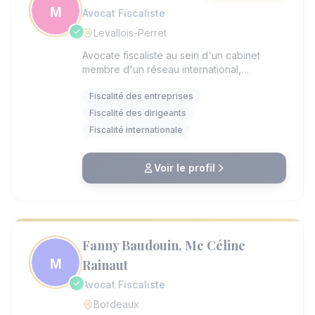
Avocat Fiscaliste
Levallois-Perret
Avocate fiscaliste au sein d'un cabinet
membre d'un réseau international,
j'accompagne les entreprises, groupes et
Fiscalité des entreprises
dirigeants dans la gestion et l'optimisation
de leurs problématiques fiscales, en France
Fiscalité des dirigeants
comme à l'international. Forte d'un double
Fiscalité internationale
parcours en droit et en expertise
comptable, j'interviens avec une approche
à la fois juridique, financière et
Voir le profil
opérationnelle, permettant d'apporter des
solutions concrètes, sécurisées et
adaptées aux enjeux économiques de mes
clients.
Fanny Baudouin, Me Céline
Rainaut
Avocat Fiscaliste
Bordeaux