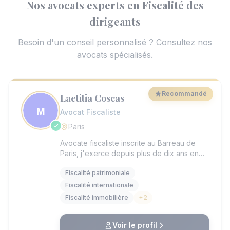
Nos avocats experts en Fiscalité des
dirigeants
Besoin d'un conseil personnalisé ? Consultez nos
avocats spécialisés.
Recommandé
Laetitia Coscas
Avocat Fiscaliste
Paris
Avocate fiscaliste inscrite au Barreau de
Paris, j'exerce depuis plus de dix ans en
fiscalité patrimoniale française et
Fiscalité patrimoniale
internationale. Après avoir débuté ma
carrière en 2015 au sein du cabinet PwC
Fiscalité internationale
Avocats, j'ai rejoint KPMG Avocats en 2023,
Fiscalité immobilière
+2
où j'ai contribué au développement de la
pratique patrimoniale du département de
fiscalité internationale. Depuis début 2026,
Voir le profil