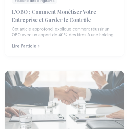
Fiscalité des dirigeants
L'OBO : Comment Monétiser Votre
Entreprise et Garder le Contrôle
Cet article approfondi explique comment réussir un
OBO avec un apport de 40% des titres à une holding
et la cession de 60% (valorisation : 1,5 M€, activité :
Lire l'article
fabrication d’écouteurs). Découvrez les étapes,
avantages, risques, montages fiscaux, exemples
pratiques et FAQ pour accompagner votre projet de
gestion patrimoniale.