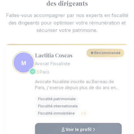
des dirigeants
Faites-vous accompagner par nos experts en fiscalité
des dirigeants pour optimiser votre rémunération et
sécuriser votre patrimoine.
Recommandé
Laetitia Coscas
Avocat Fiscaliste
Paris
Avocate fiscaliste inscrite au Barreau de
Paris, j'exerce depuis plus de dix ans en
fiscalité patrimoniale française et
Fiscalité patrimoniale
internationale. Après avoir débuté ma
carrière en 2015 au sein du cabinet PwC
Fiscalité internationale
Avocats, j'ai rejoint KPMG Avocats en 2023,
Fiscalité immobilière
+2
où j'ai contribué au développement de la
pratique patrimoniale du département de
fiscalité internationale. Depuis début 2026,
Voir le profil