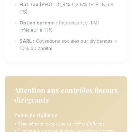
•
Flat Tax (PFU) :
31,4% (12,8% IR + 18,6%
PS)
•
Option barème :
Intéressant si TMI
inférieur à 11%
•
SARL :
Cotisations sociales sur dividendes >
10% du capital
Attention aux contrôles fiscaux
dirigeants
Points de vigilance
• Rémunération excessive vs chiffre d'affaires
• Dividendes disproportionnés vs capitaux propres