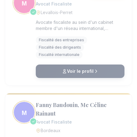
Avocat Fiscaliste
Levallois-Perret
Avocate fiscaliste au sein d'un cabinet
membre d'un réseau international,
j'accompagne les entreprises, groupes et
Fiscalité des entreprises
dirigeants dans la gestion et l'optimisation
de leurs problématiques fiscales, en France
Fiscalité des dirigeants
comme à l'international. Forte d'un double
Fiscalité internationale
parcours en droit et en expertise
comptable, j'interviens avec une approche
à la fois juridique, financière et
Voir le profil
opérationnelle, permettant d'apporter des
solutions concrètes, sécurisées et
adaptées aux enjeux économiques de mes
clients.
Fanny Baudouin, Me Céline
Rainaut
Avocat Fiscaliste
Bordeaux